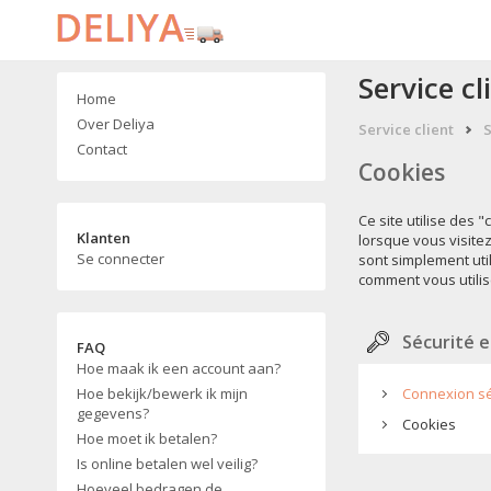
Service cl
Home
Over Deliya
Service client
S
Contact
Cookies
Ce site utilise des
Klanten
lorsque vous visite
Se connecter
sont simplement util
comment vous utilis
Sécurité e
FAQ
Hoe maak ik een account aan?
Hoe bekijk/bewerk ik mijn
Connexion s
gegevens?
Cookies
Hoe moet ik betalen?
Is online betalen wel veilig?
Hoeveel bedragen de