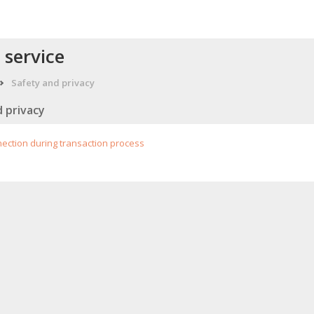
service
Safety and privacy
 privacy
ection during transaction process