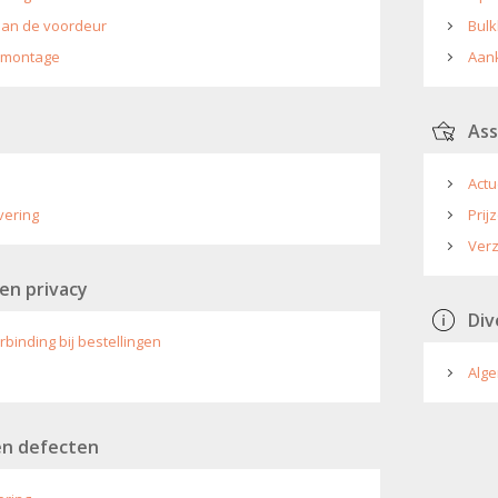
 aan de voordeur
Bulk
 montage
Aan
Ass
n
Actu
evering
Prij
Ver
 en privacy
Div
rbinding bij bestellingen
Alg
en defecten