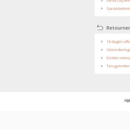
Defect bij lev
Garantieterm
Retourne
14 dagen afk
Uitzondering
Kosten retou
Terugstortter