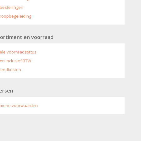
bestellingen
koopbegeleiding
ortiment en voorraad
ele voorraadstatus
zen inclusief BTW
zendkosten
ersen
emene voorwaarden