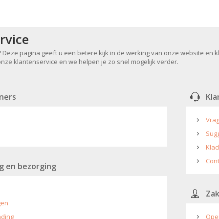
rvice
 Deze pagina geeft u een betere kijk in de werking van onze website en k
ze klantenservice en we helpen je zo snel mogelijk verder.
ners
Kla
Vra
Sugg
Klac
Con
g en bezorging
Zak
gen
nding
Open