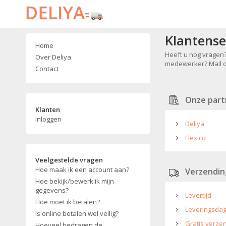
Klantense
Home
Heeft u nog vragen?
Over Deliya
medewerker? Mail on
Contact
Onze part
Klanten
Inloggen
Deliya
Flexico
Veelgestelde vragen
Hoe maak ik een account aan?
Verzendin
Hoe bekijk/bewerk ik mijn
gegevens?
Levertijd
Hoe moet ik betalen?
Leveringsda
Is online betalen wel veilig?
Gratis verze
Hoeveel bedragen de