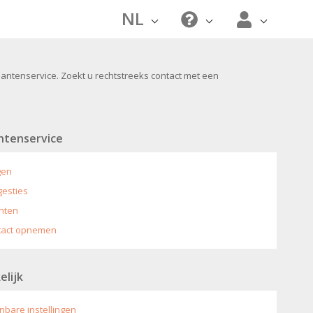
NL
lantenservice. Zoekt u rechtstreeks contact met een
ntenservice
gen
esties
hten
tact opnemen
elijk
bare instellingen