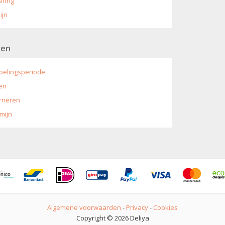
ering
ijn
ren
oelingsperiode
en
rneren
mijn
Algemene voorwaarden
-
Privacy
-
Cookies
Copyright © 2026 Deliya